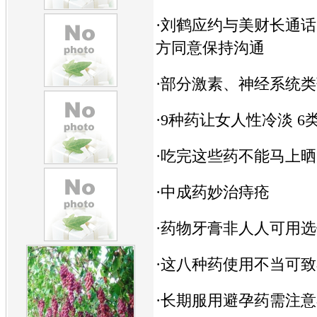
·
刘鹤应约与美财长通话
方同意保持沟通
·
部分激素、神经系统类
·
9种药让女人性冷淡 6
·
吃完这些药不能马上晒
·
中成药妙治痔疮
·
药物牙膏非人人可用选
·
这八种药使用不当可致
·
长期服用避孕药需注意