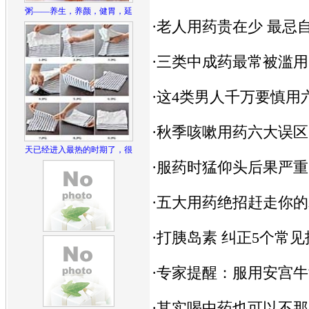
粥——养生，养颜，健胃，延
·
老人用药贵在少 最忌
·
三类中成药最常被滥用
·
这4类男人千万要慎用六
·
秋季咳嗽用药六大误区
天已经进入最热的时期了，很
·
服药时猛仰头后果严重
·
五大用药绝招赶走你的
·
打胰岛素 纠正5个常
·
专家提醒：服用安宫牛
·
其实喝中药也可以不那