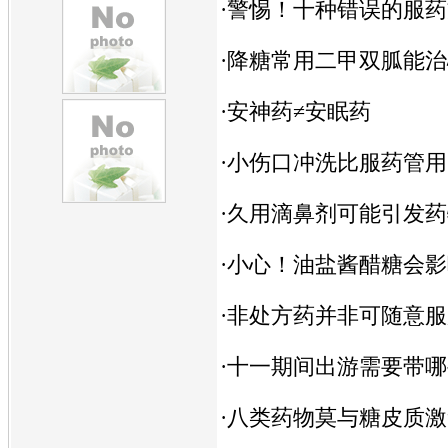
·
警惕！十种错误的服药
·
降糖常用二甲双胍能治
·
安神药≠安眠药
·
小伤口冲洗比服药管用
·
久用滴鼻剂可能引发药
·
小心！油盐酱醋糖会影
·
非处方药并非可随意服
·
十一期间出游需要带哪
·
八类药物莫与糖皮质激