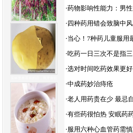
·
药物影响性能力：男性
·
四种药用错会致脑中风
·
当心！7种药儿童服用
·
吃药一日三次不是指三
·
选对时间吃药效果更好
茶杯里有茶垢的话，用牙膏轻
·
中成药妙治痔疮
·
老人用药贵在少 最忌
·
有些药很怕热 安眠药
·
服用六种心血管药需慎重