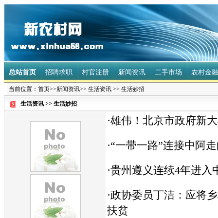
总站首页
招聘求职
村官注册
新闻资讯
二手市场
农村金
当前位置：
首页
>>
新闻资讯
>>
生活资讯
>>
生活妙招
生活资讯
>>
生活妙招
·
雄伟！北京市政府新大楼
·
“一带一路”连接中阿
·
贵州遵义连续4年进入
·
政协委员丁洁：应将乡
扶贫