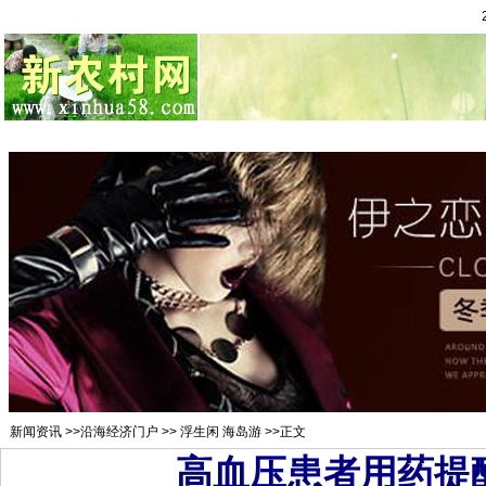
总站首页
招聘求职
村官注册
新闻资讯
二手市场
农村金
新闻资讯
>>
沿海经济门户
>>
浮生闲 海岛游
>>正文
高血压患者用药提醒