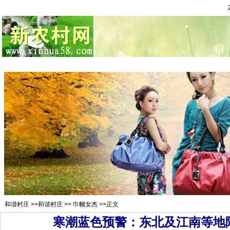
总站首页
招聘求职
村官注册
新闻资讯
二手市场
农村金
和谐村庄
>>
和谐村庄
>>
巾帼女杰
>>正文
寒潮蓝色预警：东北及江南等地降