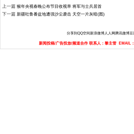
上一篇
猴年央视春晚公布节目收视率 将军与士兵居首
下一篇
新疆吐鲁番盆地遭强沙尘袭击 天空一片灰暗(图)
分享到
QQ空间
新浪微博
人人网
腾讯微博
豆
新闻投稿/广告投放/频道合作 联系人：黎主管 EMAIL