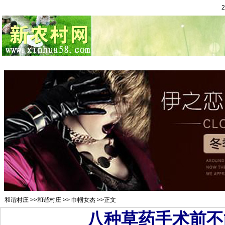
总站首页
招聘求职
村官注册
新闻资讯
二手市场
农村金
和谐村庄
>>
和谐村庄
>>
巾帼女杰
>>正文
八种草药手术前不