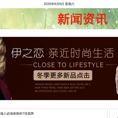
2026年8月8日 星期六
闻资讯
二手市场
农村金融
村官动态
求财问计
和谐村庄
农村
做人必须保留的7张底牌