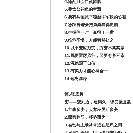
4.慌乱只会自乱阵脚
5.姜太公钓鱼的智慧
6.要有兵临城下稳坐中军帐的心智
7.急躁冒进会把局势弄得更糟
8.把握住一时，赢得了一世
9.临危不惧，方能泰然处之
10.以不变应万变，万变不离其宗
11.既要雷厉风行，又要有条不紊
12.沉稳源于自信
13.有实力才能心神合一
14.远离浮躁
第5张底牌
变——变则通，通则久，求变就是赢
1.世事多变，人亦应灵活多变
2.因势利导，择势而为
3.被动与主动常常近在咫尺之间
4.只要功夫到，阻力也能变为助力