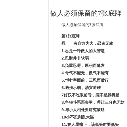
做人必须保留的7张底牌
做人必须保留的7张底牌
第1张底牌
忍——有容方为大，忍者无敌
1.忍是一种做人的大智慧
2.忍耐并非软弱
3.负重忍辱，厚积而薄发
4.骨气不能无，傲气不能有
5.“利”字面前，三忍而后行
6.遇强示弱，消灾避难
7好汉不吃眼前亏，惹不起躲得起
8.争狠斗恶匹夫勇，理让三分也无妨
9.与小人相处要讲究策略
10小不忍则乱大谋
11.在人屋檐下，该低头时要低头