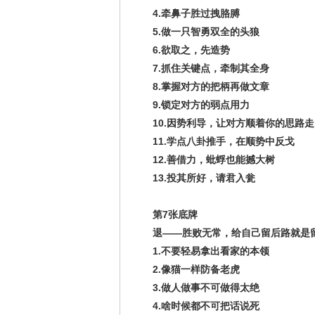
4.牵鼻子胜过拽胳膊
5.做一只智勇双全的头狼
6.欲取之，先造势
7.抓住关键点，牵制其全身
8.掌握对方的把柄再做文章
9.锁定对方的弱点用力
10.因势利导，让对方顺着你的思路走
11.学点八卦推手，在顺势中反戈
12.善借力，蚍蜉也能撼大树
13.投其所好，请君入瓮
第7张底牌
退——胜败无常，给自己留后路就是
1.不要轻易拿出看家的本领
2.像猫一样防备老虎
3.做人做事不可做得太绝
4.啥时候都不可把话说死