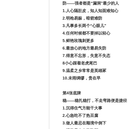
防——强者都是“漏洞”最少的人
1.人心隔肚皮，知人知面难知心
2.明枪易躲，暗箭难防
3.凡事多长两个“心眼儿”
4.任何时候都不要掉以轻心
5.鲜艳玫瑰刺更多
6.最放心的地方最易失防
7.得意不忘形，失意不失态
8小心踩着老虎尾巴
9.温柔之乡常常是英雄冢
10.未雨绸缪，贵在早
第4张底牌
稳——稳扎稳打，不走弯路便是捷径
1.沉得住气方能干大事
2.心急吃不了热豆腐
3.做人最忌在顺境中倒下