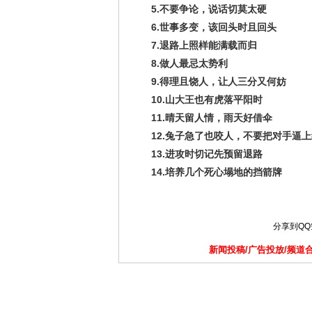
5.不要争论，说话切莫太硬
6.世事多变，该回头时且回头
7.退路上照样能满载而归
8.做人最忌太势利
9.得理且饶人，让人三分又何妨
10.山大王也有虎落平阳时
11.晴天留人情，雨天好借伞
12.兔子急了也咬人，不要把对手逼
13.进攻时切记先预留退路
14.培养几个死心塌地的挡箭牌
分享到
Q
新闻投稿/广告投放/频道合作