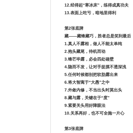
12.经得起“寒冰床”，练得成真功夫
13.表面上吃亏，暗地里得利
第2张底牌
藏——藏锋藏巧，胜者总是笑到最后
1.真人不露相，做人不能太单纯
2.抱头藏尾，待机而动
3.锋芒毕露，必会四处碰壁
4.隐而不发，让对手捉摸不透深浅
5.任何时候都别把软肋露出来
6.将大智寓于“大愚”之中
7.外敛内修，不当出头时莫出头
8.藏与露，关键在于“度”
9.紧要关头用好障眼法
10.关系再好，也不可全抛一片心
第3张底牌