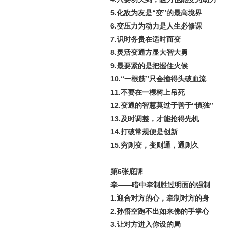
5.化敌为友是“变”的最高境界
6.变压力为动力是人生必修课
7.识时务贵在适时而变
8.灵活变通方显大智大勇
9.最要紧的是把握住火候
10.“一根筋”只会撞得头破血流
11.不要在一棵树上吊死
12.变通的智慧莫过于善于“慎独”
13.及时调整，才能抢得先机
14.打破常规便是创新
15.穷则变，变则通，通则久
第6张底牌
牵——暗中牵制胜过明面的强制
1.迎合对方的心，牵制对方的身
2.孙悟空跑不出如来佛的手掌心
3.让对方进入你设的局