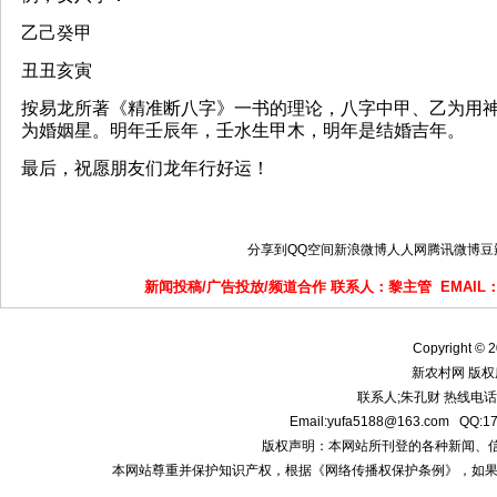
乙己癸甲
丑丑亥寅
按易龙所著《精准断八字》一书的理论，八字中甲、乙为用
为婚姻星。明年壬辰年，壬水生甲木，明年是结婚吉年。
最后，祝愿朋友们龙年行好运！
分享到
QQ空间
新浪微博
人人网
腾讯微博
豆
新闻投稿/广告投放/频道合作 联系人：黎主管 EMAIL
Copyright © 2
新农村网 版权
联系人;朱孔财 热线电话:1
Email:yufa5188@163.com
版权声明：本网站所刊登的各种新闻、信息和专
本网站尊重并保护知识产权，根据《网络传播权保护条例》，如