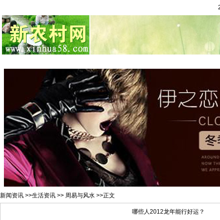
总站首页
招聘求职
村官注册
新闻资讯
二手市场
农村金
新闻资讯
>>
生活资讯
>>
周易与风水
>>正文
哪些人2012龙年能行好运？