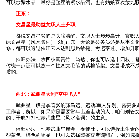
可以放紫水晶，最好是整座的紫水晶洞。也有姑娘喜欢放九
正东：
文昌星最助益文职人士升职
都说文昌星管的是头脑清醒、文职人士步步高升、官职人
绿文昌星（风水名词）飞到正东，无论是公务员还是从事文
修，都可以通过催旺它来达到思路敏捷、考运亨通、增加升
催旺办法：放四枝富贵竹（当然，你也可以选十四枝，都
传统一点还可以放一个挂四支毛笔的紫檀笔架。文昌塔成不
质的。
西北：武曲星大利“空中飞人”
武曲星一般是掌管影响驿马运、运动/军人界别、需要多
工作者，所以，如果你是需要常年出差走动的人，咱们别管
的，干脆打打七赤武曲星（风水名词）的主意。
催旺办法：七赤武曲星属金，要催旺，可以选择土生金的
些黄色、棕色的物品，也可以选择陶瓷或者鹅卵石，例如选