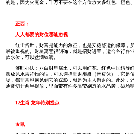
的是，因为火克金，千万不要在这个方位放太多红色、橙色
正西：
人人都爱的财位哪能忽视
红尘俗世，财富是能力的象征，也是安稳舒适的保障，所
最被重视的。财星寓意很明确，就是招财进宝，适合各行各
款水位，可以盆满钵满。
催旺办法：八白财星属土，可以用红花、红色中国结等红
摆放风水吉祥物的话，可以选择旺财貔貅（音皮休），它是
场，都非常容易见到它的踪影，就是为主人衔财的。此外，
通常切开两半摆放，里面带有许多晶莹剔透的水晶簇，磁场
12生肖 龙年特别提点
★鼠