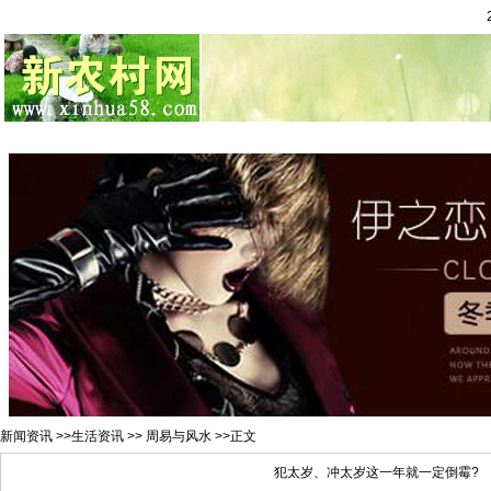
总站首页
招聘求职
村官注册
新闻资讯
二手市场
农村金
新闻资讯
>>
生活资讯
>>
周易与风水
>>正文
犯太岁、冲太岁这一年就一定倒霉?