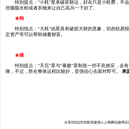
特别提点：“小耗”星来破坏财运，好在只是小耗费，不会
些胭脂水粉或者衣物来让自己高兴一下好了。
★狗
特别指点：“大耗”凶星具有破损大财的意象，切勿轻易投
定资产等可以帮助储蓄财富。
★猪
特别提点：“天厄”星与“暴败”星制造一些不良效应，会
痛，不过，胜在整体运程比较好，坚强信心去面对即可。
来
分享到
QQ空间
新浪微博
人人网
腾讯微博
豆