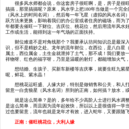
很多风水师都会说，你这套房子很旺啊，是，房子是很旺
搞搞，那里搞搞呢？原来，风水学上把180年当做是一个完
（风水上的时间名词），然后每一年飞星（虚拟的风水名词
跃方法来更换，影响着我们的办公室或者住房的磁场，而为
年都要去催旺一下财位、吉庆位、桃花位，然后用流年风水
工作或生活，能得到这一年气场的正面扶持。
财位难道不是对角线那个？我要承认坊间知识总是最深入
识，但不是精妙之处。龙年的流年财位，在西位，是八白星
属土，西位属金，土生金就泄掉了土气，那不成！我们要放
祥物呀、红色的福字呀，乃至是温暖的射灯，都能增加火气
想结婚、生孩子、买新车新楼等吉庆事，就要生旺九紫星
呢，鲜花、紫水晶！
想桃花运旺盛、人缘大好，特别是做销售和公关，和人打
留意一白贪狼星（风水名词）所到的正南，如何搞？放水，
就是这么简单？是的，多年给不少高阶人士进行风水调整
是这么简单，而且因为流年起效快，所以以上是很值得一学
过也要留意，流年也就是龙年才有效，进入蛇年，又要跟随
正南：催旺桃花位，大利人缘