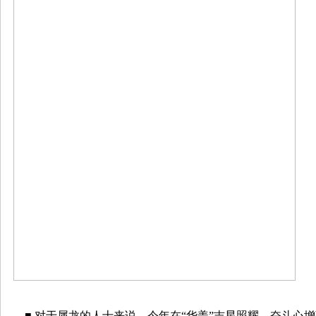
■ 对于属龙的人士来说，今年在“华盖”吉星照耀，奋斗心