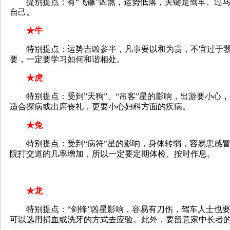
提别提点：有“飞镰”凶煞，运势低落，关键是驾车、过马
自己。
★牛
特别提点：运势吉凶参半，凡事要以和为贵，不宜过于嚣
要，一定要学习如何和谐相处。
★虎
特别提点：受到”天狗”、“吊客”星的影响，出游要小心
适合探病或出席丧礼，更要小心妇科方面的疾病。
★兔
特别提点：受到“病符”星的影响，身体转弱，容易患感冒
院打交道的几率增加，所以一定要定期体检、按时作息。
★龙
特别提点：“剑锋”凶星影响，容易有刀伤，驾车人士也要
可以选用捐血或洗牙的方式去应验。此外，要留意家中长者