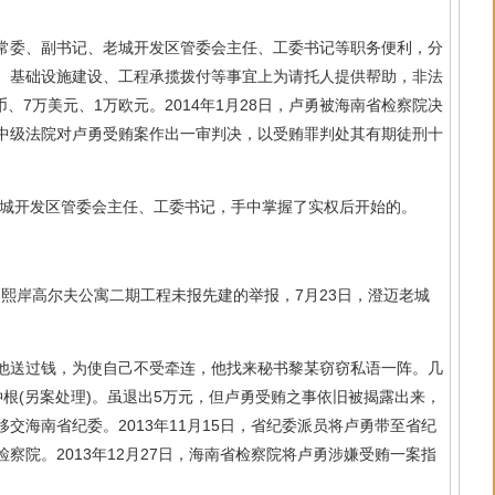
委、副书记、老城开发区管委会主任、工委书记等职务便利，分
、基础设施建设、工程承揽拨付等事宜上为请托人提供帮助，非法
币、7万美元、1万欧元。2014年1月28日，卢勇被海南省检察院决
第一中级法院对卢勇受贿案作出一审判决，以受贿罪判处其有期徒刑十
城开发区管委会主任、工委书记，手中掌握了实权后开始的。
熙岸高尔夫公寓二期工程未报先建的举报，7月23日，澄迈老城
。
送过钱，为使自己不受牵连，他找来秘书黎某窃窃私语一阵。几
根(另案处理)。虽退出5万元，但卢勇受贿之事依旧被揭露出来，
交海南省纪委。2013年11月15日，省纪委派员将卢勇带至省纪
察院。2013年12月27日，海南省检察院将卢勇涉嫌受贿一案指