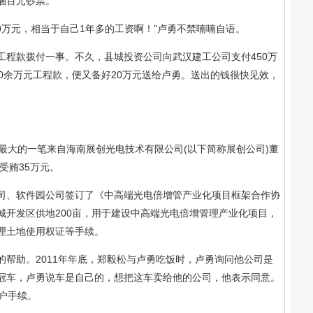
捆百元钞票。
万元，相当于自己1年多的工资啊！”卢勇不禁喃喃自语。
款拨付一事。不久，县城投资公司向武汉建工公司支付450万
0余万元工程款，便又备好20万元送给卢勇。送出的钱很快见效，
大的一笔来自海南展创光电技术有限公司(以下简称展创公司)董
受贿35万元。
公司、软件园公司签订了《中高端光电倍增管产业化项目框架合作协
城开发区供地200亩，用于建设中高端光电倍增管理产业化项目，
理土地使用权证等手续。
助。2011年年底，郑毅松与卢勇吃饭时，卢勇询问他公司是
冠车，卢勇说车是自己的，想把这车卖给他的公司，他表示同意。
户手续。