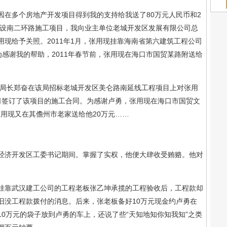
多个房地产开发项目得到我的支持给我送了80万元人民币和2
建设南二环路施工项目，我向业主单位老城开发区发展有限公司总
现给予关照。2011年1月，张用现挂靠海南省第六建筑工程公司
感谢我的帮助，2011年春节前，张用现在海口市国贸某路附送给
局长郑奋在该局招标老城开发区美仑路南延线工程项目上对张用
司签订了该项目的施工合同。为感谢卢勇，张用现在海口市国贸文
张用现又在其儋州市老家送给他20万元……
济开发区工委书记期间。掌握了实权，他便大肆收受贿赂。他对
靠武汉建工公司的工程老板张乙坤承揽的工程验收后，工程款却
旧没工程款拨付的消息。后来，张老板备好10万元现金约卢勇在
0万元的袋子放到卢勇的车上，还说了些“天知地知你知我知”之类