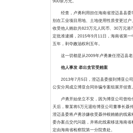
900余万元。
经查，卢勇利用担任海南省澄迈县县委常
别在工业项目用地、土地使用性质变更过户
收受他人贿款共823万元人民币、30万元港
定批准逮捕，2015年9月11日，海南省
五年，剥夺
政治
权利五年。
这一切都是从2009年卢勇兼任澄迈县老
他人事发 牵出贪官受贿案
2013年7月5日，澄迈县委接到博亚公司
公安分局成立博亚合同诈骗专案组展开侦查
卢勇开始坐立不安，因为博亚公司曾给他
天后，黎某将5万元退给博亚公司董事长聂仲
澄迈县委将卢勇涉嫌收受聂仲根贿赂的线索移
委办案点交代问题，并将此线索移送海南省检
定由海南省检察院第一分院查处。