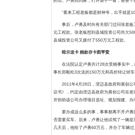
的话。卢勇回到家，打开袋子一看，整整十
“看来工程老板都是财神爷，出手就是10
事后，卢勇及时向有关部门过问张老板工程
元工程款。张老板想到县城投资公司尚欠50
县城投资公司又拨付了550万元工程款。
暗示送卡 贿款存卡图
平安
在法院认定卢勇共计28次受贿事实中，最
事长郑毅松3次送的150万元和高价转让轿车
2011年4月28日，澄迈县政府和展创
议书》，约定由澄迈县政府为展创公司在老
并协助该公司办理项目选址、规划报建、办
要办成这么多的事，事事都离不开卢勇的帮
否需要买车。后来，卢勇让他试驾了一辆皇
几天后，他给了卢勇60万元，并办了车辆过