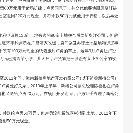
了卢勇，卢勇听后十分恼怒：“我与颜培轩根本不熟，你必须尽
留80万元用于猪场扩建，卢勇同意了，并交代他要他跟颜培轩讲
室退回220万元现金，并称余款80万元被他用于养猪，以后再还
府申请将138亩土地旁边的90亩土地整合后给新奥洋公司，但需
通过张环宇约卢勇在广昌酒家吃饭，席间谈及办理土地征地和拆迁事
装有100万元现金的纸箱搬到卢勇的车上。这年3月卢勇让卢贤
0万元已捐给某小学，几天后，卢贤辉把一张盖有某小学公章的收
2011年间，海南新榕房地产开发有限公司(以下简称新榕公司)
和卢勇处好关系，2010年上半年，新榕公司副总经理陈喜彬在卢勇
喜彬又送给卢勇20万元。在项目开发期间，卢勇经手办理了新榕公
送给卢勇50万元，但卢勇没能帮陈喜彬找到土地，2012年下
彬50万元现金。