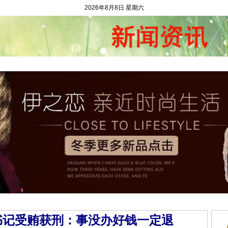
2026年8月8日 星期六
闻资讯
二手市场
农村金融
村官动态
求财问计
和谐村庄
农村
书记受贿获刑：事没办好钱一定退