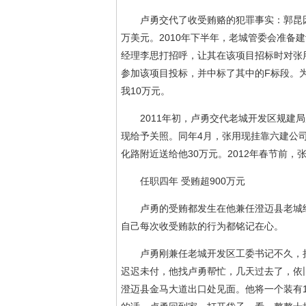
卢勇交代了收受贿赂的犯罪事实：郭昆因在
万美元。2010年下半年，老城管委会准备
经理李思打招呼，让其在该项目招标时对张用
参加该项目投标，并中标了其中的F标段。为
我10万元。
2011年初，卢勇交代老城开发区规建局
现给予关照。同年4月，张用现挂靠六建公
化路附近送给他30万元。2012年春节前，
任职四年 受贿超900万元
卢勇的受贿都发生在他兼任澄迈县老城经
自己每次收受贿款的行为都铭记在心。
卢勇刚兼任老城开发区工委书记不久，挂
迟迟未付，他找卢勇帮忙，几天过去了，依
澄迈县金马大道出口处见面。他将一个装有1