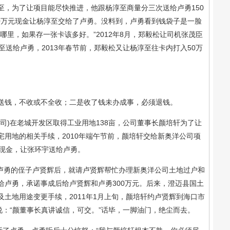
为了让项目能尽快推进，他跟杨淳至商量分三次送给卢勇150
50万元现金让杨淳至交给了卢勇。没料到，卢勇看到钱袋子是一脸
哪里，如果存一张卡该多好。”2012年8月，郑毅松让司机张茂臣
至送给卢勇，2013年春节前，郑毅松又让杨淳至往卡内打入50万
钱，不收或不全收；二是收了钱未办成事，必须退钱。
)在老城开发区取得工业用地138亩，公司董事长颜培轩为了让
用地的相关手续，2010年端午节前，颜培轩交给新奥洋公司项
元现金，让张环宇送给卢勇。
卢勇的侄子卢贤辉后，就请卢贤辉帮忙办理新奥洋公司土地过户和
给卢勇，承诺事成后给卢贤辉和卢勇300万元。后来，澄迈县国土
土地用途变更手续，2011年1月上旬，颜培轩约卢贤辉到海口市
说：“颜董事长真讲诚信，可交。”话毕，一脚油门，绝尘而去。