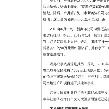
春节前，卢贤辉将这300万元的事情告诉
快退给他，这钱不能要。”接着卢贤辉说他想
清楚。随后，卢贤辉在海口市新奥洋公司办公
给他，这以借为名的80万元至今也没归还。
2010年6月中旬，新奥洋公司向澄迈县政
要进行征地、拆迁。2012年1月，颜培轩
宜，卢勇答应马上办理。饭后，张环宇将一个
辉将其中的90万元退给颜培轩，并称余下1
据交给颜培轩。
没办成事钱得退是其另一原则。2010年至
在老城开发区取得了302亩土地使用权，为
的儋州市老家送给他10万元。翌年6月，陈
司土地过户和项目施工报建等事宜。
后来，陈喜彬又托卢勇为其找地搞开发，并
半年让妻子在海口市文化大酒店附近退还陈喜
案发退赃 庭审翻供亦徒劳