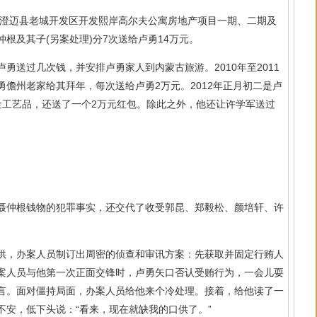
澄迈县老城开发区开发熙岸高尔夫公寓房地产项目一期、二期及
根及其子(另案处理)分7次送给卢勇14万元。
送过几次钱，并安排卢勇家人到内蒙古旅游。2010年至2011
儋州老家给其拜年，每次送给卢勇2万元。2012年正月初二是卢
金工艺品，还送了一个2万元红包。除此之外，他还让许学军送过
仲根钱物的犯罪事实，还交代了收受郭昆、郑毅松、颜培轩、许
，办案人员制订出周密的侦查和审讯方案：先获取并固定行贿人
案人员与他第一次正面交锋时，卢勇矢口否认受贿行为，一会儿耍
言。面对僵持局面，办案人员给他来个冷处理。接着，给他读了一
安，低下头说：“看来，现在就缺我的口供了。”