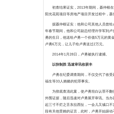
初查结果证实，2013年期间，聂仲根在
阳光花苑项目等房地产项目开发过程中，聂仲
据聂仲根证实：他和公司其他人员曾给卢勇
年春节期间，他和公司副总经理许学军到卢勇
勇的生日，他送给卢勇一个价值5万元的黄
卢勇6万元，让儿子给卢勇送过2万元。
2014年1月28日，卢勇被执行逮捕。
以快制胜 迅速审讯收获丰
卢勇在纪委调查期间，不仅交代了收受聂
福生等33人贿赂的犯罪事实。
为彻底查清此案，使卢勇坦白认罪不翻供
外围证据，随后迅速对卢勇展开审讯。当办
起三寸不烂之舌东拉西扯，一会儿又缄口不
段有关他受贿的证言，此时，卢勇开始躁动不