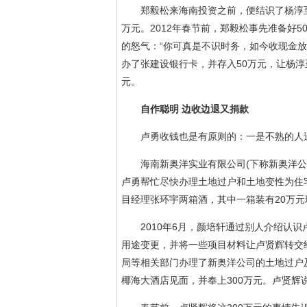
郑毅松来海南投资之前，便结识了杨淳至，
万元。2012年春节前，郑毅松事先准备好
的怒气：“你可真是不识时务，如今收现金放
办了张建设银行卡，并存入50万元，让杨淳
元。
自作聪明 边收边退又捐款
卢勇收钱也是有原则的：一是不熟的人送
海南新奥洋实业有限公司(下称新奥洋公司
卢勇帮忙尽快办理土地过户和土地变性为住宅
目经理张环宇两箱酒，其中一箱装有20万
2010年6月，颜培轩通过别人介绍认识
用途变更，并将一些项目材料让卢贤辉转交
局等相关部门办理了新奥洋公司的土地过户及
椰海大酒店见面，并奉上300万元。卢贤辉