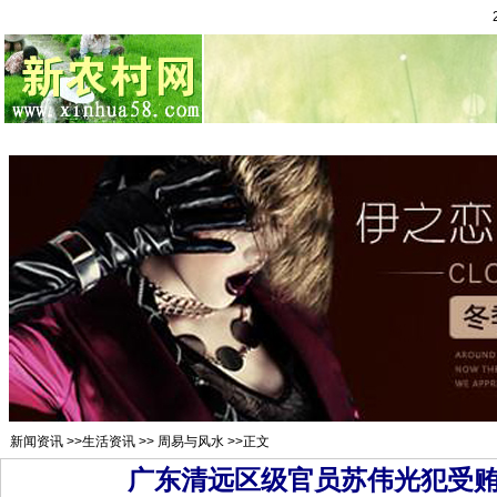
总站首页
招聘求职
村官注册
新闻资讯
二手市场
农村金
新闻资讯
>>
生活资讯
>>
周易与风水
>>正文
广东清远区级官员苏伟光犯受