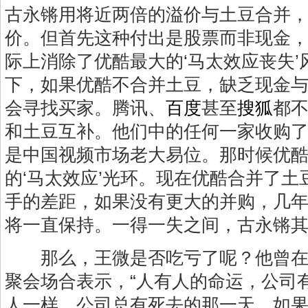
古永锵用将近两倍的溢价与土豆合并
价。但首先这种付出是股票而非现金
际上消除了优酷最大的‘马太效应丧失’
下，如果优酷不合并土豆，缺乏现金
会寻找买家。腾讯、
百度
甚至
搜狐
都
和土豆互补。他们中的任何一家收购
是中国视频市场老大易位。那时候优
的‘马太效应’光环。现在优酷合并了
手的差距，如果没有更大的并购，几
将一直保持。一得一失之间，古永锵其
那么，王微是否吃亏了呢？他曾在
聚会场合表示，“人有人的命运，公司
人一样，公司总有死去的那一天。如