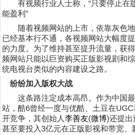
有视频行业人士称，“只要停止在版
能盈利”
随着视频网站的上市，依靠灰色地
已经基本行不通，各视频网站大幅度
的力度。为了维持甚至提升流量，获
频网站只能以巨资购买正版影视剧和
统电视台类似的内容建设之路。
纷纷加入版权大战
这条路注定成本高昂。作为中国最
站，酷6曾经一度与优酷、土豆在UG
开竞争，其创始人
李善友
(
微博
)
还提出
甚至要投入3亿元在正版影视和带宽、