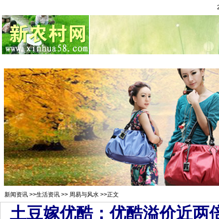
总站首页
招聘求职
村官注册
新闻资讯
二手市场
农村金
新闻资讯
>>
生活资讯
>>
周易与风水
>>正文
土豆嫁优酷：优酷溢价近两