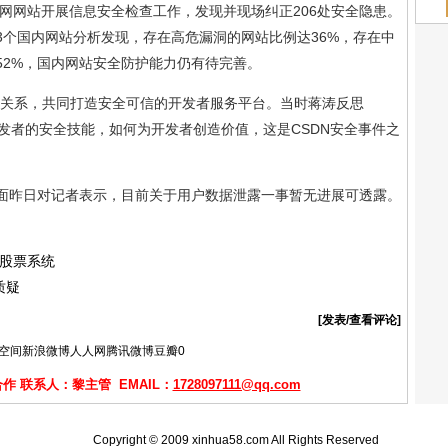
联网网站开展信息安全检查工作，发现并现场纠正206处安全隐患。
33个国内网站分析发现，存在高危漏洞的网站比例达36%，存在中
52%，国内网站安全防护能力仍有待完善。
作关系，共同打造安全可信的开发者服务平台。当时蒋涛反思
开发者的安全技能，如何为开发者创造价值，这是CSDN安全事件之
面昨日对记者表示，目前关于用户数据泄露一事暂无进展可透露。
某股票系统
质疑
[发表/查看评论]
Q空间
新浪微博
人人网
腾讯微博
豆瓣
0
 联系人：黎主管 EMAIL：
1728097111@qq.com
Copyright © 2009 xinhua58.com All Rights Reserved