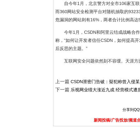
自今年1月，北京警方对全市106家互
而360网站安全检测平台对随机抽取的932
危漏洞的网站则有16%，两者合计比例高达
今年1月，CSDN和阿里云结成战略合
称，“如何让开发者信任CSDN，如何提高
后反思的主题。”
互联网安全问题依然刻不容缓。天涯方
上一篇
CSDN泄密门告破：疑犯称曾入侵
下一篇
乐视网业绩大涨近九成 经营模式遭
分享到
Q
新闻投稿/广告投放/频道合作