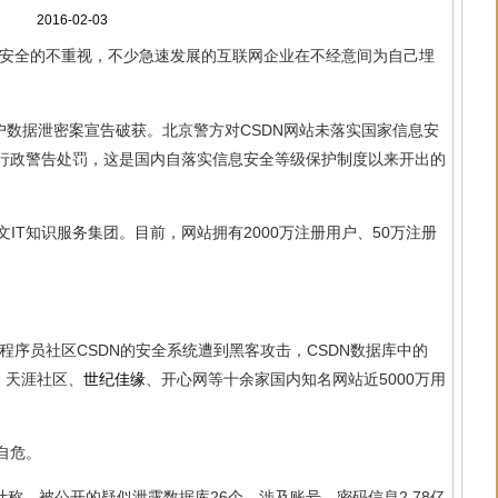
2016-02-03
于对安全的不重视，不少急速发展的互联网企业在不经意间为自己埋
户数据泄密案宣告破获。北京警方对CSDN网站未落实国家信息安
行政警告处罚，这是国内自落实信息安全等级保护制度以来开出的
中文IT知识服务集团。目前，网站拥有2000万注册用户、50万注册
内程序员社区CSDN的安全系统遭到黑客攻击，CSDN数据库中的
，天涯社区、
世纪佳缘
、开心网等十余家国内知名网站近5000万用
自危。
统计称，被公开的疑似泄露数据库26个，涉及账号、密码信息2.78亿