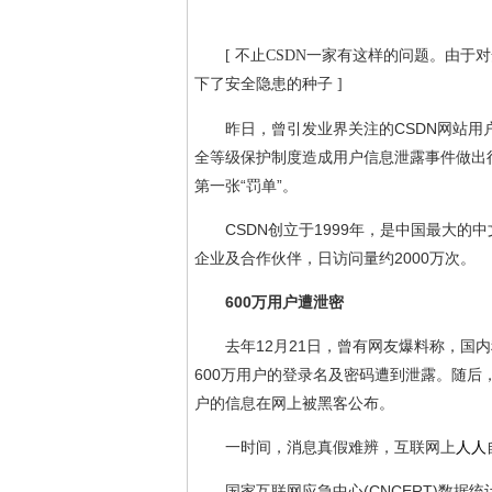
[ 不止CSDN一家有这样的问题。由
下了安全隐患的种子 ]
昨日，曾引发业界关注的CSDN网站用
全等级保护制度造成用户信息泄露事件做出
第一张“罚单”。
CSDN创立于1999年，是中国最大的
企业及合作伙伴，日访问量约2000万次。
600万用户遭泄密
去年12月21日，曾有网友爆料称，国
600万用户的登录名及密码遭到泄露。随后
户的信息在网上被黑客公布。
一时间，消息真假难辨，互联网上
人人
国家互联网应急中心(CNCERT)数据