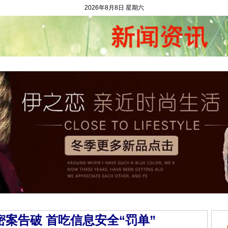
2026年8月8日 星期六
闻资讯
二手市场
农村金融
村官动态
求财问计
和谐村庄
农村
密案告破 首吃信息安全“罚单”