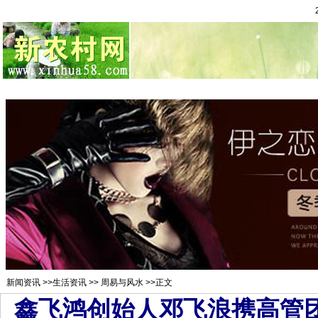
总站首页
招聘求职
村官注册
新闻资讯
二手市场
农村金
新闻资讯
>>
生活资讯
>>
周易与风水
>>正文
鑫飞鸿创始人邓飞浪携高管