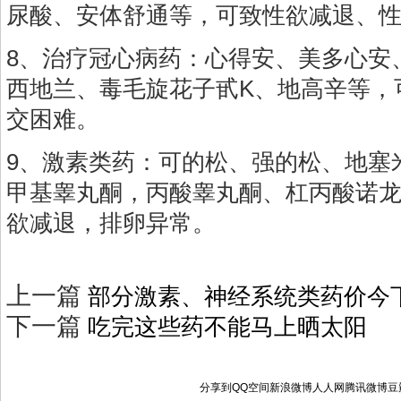
尿酸、安体舒通等，可致性欲减退、
8、治疗冠心病药：心得安、美多心安
西地兰、毒毛旋花子甙K、地高辛等，
交困难。
9、激素类药：可的松、强的松、地塞
甲基睾丸酮，丙酸睾丸酮、杠丙酸诺
欲减退，排卵异常。
上一篇
部分激素、神经系统类药价今
下一篇
吃完这些药不能马上晒太阳
分享到
QQ空间
新浪微博
人人网
腾讯微博
豆