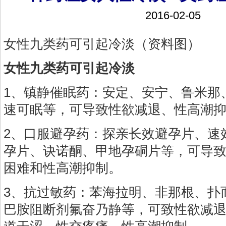
2016-02-05
女性九类药可引起冷淡（资料图）
女性九类药可引起冷淡
1、镇静催眠药：安定、安宁、鲁米那
速可眠等，可导致性欲减退、性高潮
2、口服避孕药：探亲长效避孕片、速
孕片、诀诺酮、甲地孕硐片等，可导
困难和性高潮抑制。
3、抗过敏药：苯海拉明、非那根、扑
巴胺阻断剂氟奋乃静等，可致性欲减