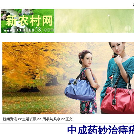
总站首页
招聘求职
村官注册
新闻资讯
二手市场
农村金
新闻资讯
>>
生活资讯
>>
周易与风水
>>正文
中成药妙治痔