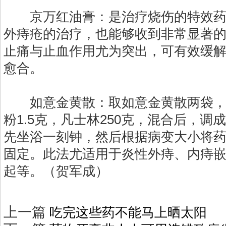
京万红油膏：是治疗烧伤的特效药
外痔疮的治疗，也能够收到非常显著
止痛与止血作用尤为突出，可有效缓
愈合。
如意金黄散：取如意金黄散两袋，生
粉1.5克，凡士林250克，混合后，调
先坐浴一刻钟，然后根据病变大小将
固定。此法尤适用于炎性外痔、内痔
起等。（贺军成）
上一篇
吃完这些药不能马上晒太阳