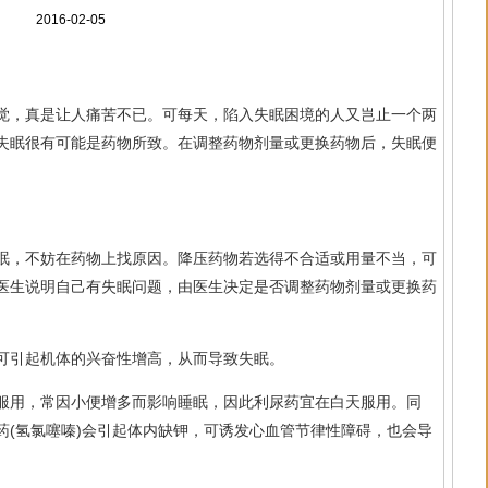
2016-02-05
觉，真是让人痛苦不已。可每天，陷入失眠困境的人又岂止一个两
失眠很有可能是药物所致。在调整药物剂量或更换药物后，失眠便
眠，不妨在药物上找原因。降压药物若选得不合适或用量不当，可
医生说明自己有失眠问题，由医生决定是否调整药物剂量或更换药
可引起机体的兴奋性增高，从而导致失眠。
服用，常因小便增多而影响睡眠，因此利尿药宜在白天服用。同
药(氢氯噻嗪)会引起体内缺钾，可诱发心血管节律性障碍，也会导