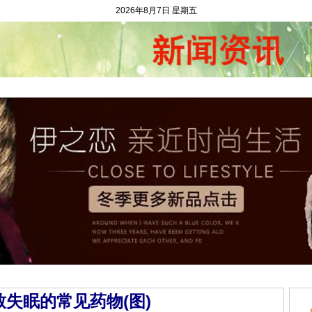
2026年8月7日 星期五
闻资讯
二手市场
农村金融
村官动态
求财问计
和谐村庄
农村
失眠的常见药物(图)