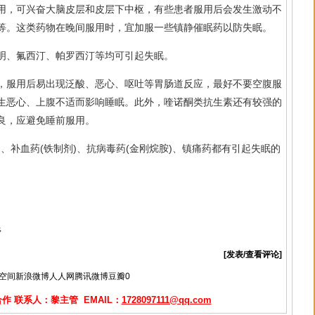
用，可兴奋大脑皮层和皮层下中枢，有些患者服用后会发生激动不
等。这类药物在晚间服用时，宜加服一些镇静催眠药以防失眠。
明、氟西汀、帕罗西汀等均可引起失眠。
，服用后易出现泛酸、恶心、呕吐等胃肠道反应，最好不要空腹服
生恶心、上腹不适而影响睡眠。此外，喹诺酮类抗生素还有较强的
良，应避免睡前服用。
)、补血药(铁制剂)、抗病毒药(金刚烷胺)、镇痛药都有引起失眠的
膏
[发表/查看评论]
Q空间
新浪微博
人人网
腾讯微博
豆瓣
0
 联系人：黎主管 EMAIL：
1728097111@qq.com