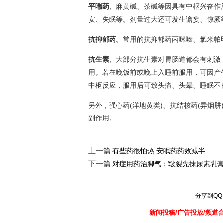
平喘药。
麻黄碱、茶碱等因具有中枢兴奋作
安、失眠等。剂量过大还可发生谵妄、惊厥
抗抑郁药。
常用的抗抑郁药丙咪嗪、氯米帕
抗生素。
大部分抗生素对胃肠道都会有刺激
用。若在晚饭前或晚上入睡前服用，可因产
中枢反应，服用后可致头痛、头晕、睡眠不
另外，强心药(洋地黄类)、抗结核药(异烟肼
副作用。
上一篇
有些药很怕热 安眠药药效减半
下一篇
对症用药治脚气：皲裂先抹尿素乳
分享到
Q
新闻投稿/广告投放/频道合作