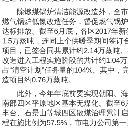
除燃煤锅炉清洁能源改造外，全市
燃气锅炉低氮改造任务，督促燃气锅
达标排放。截至6月底，各区2017年
1.5万蒸吨，连同上个供暖季期间签订
项目，已签合同共累计约2.14万蒸吨
改造进入工程实施阶段的共计约1.04
占“清空计划”任务量的104%。其中
造项目约0.76万蒸吨。
此外，今年年底前要实现朝阳、海
南部四区平原地区基本无煤化。截至6
丰台、石景山等城四区散煤治理累计启
程在施比例为57.5%，市电力公司第