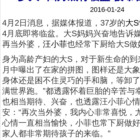
2016-01-24
4月2日消息，据媒体报道，37岁的
大S
4月底即将临盆。大S妈妈兴奋地告诉
再当外婆，
汪小菲
也经常下厨给大S做
身为高龄产妇的大S，对于新生命的到
月中曝出了在家的拼图，图样还是大象
身体还是困不住灵巧的手和脑，等卸
满世界跑。”都透露怀着巨胎的辛苦与
也相当期待、兴奋，也透露汪小菲心
安：“再次当外婆，我内心非常喜悦，
心情一直相当愉快，小菲也常下厨做
家人都非常期待孩子的来临。”