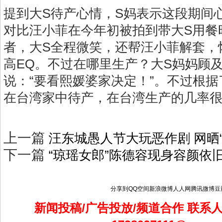
提到大S待产心情，S妈表示这段期间
对比汪小菲在今年初被拍到带大S用餐
者，大S全程微笑，还帮汪小菲解套，
高EQ。不过在哪里生产？大S妈妈顾
说：“要看熙媛婆家决定！”。不过根据
在台湾家中待产，在台湾生产的几率
上一篇
汪东城愚人节大玩恶作剧 网晒
下一篇
“琼瑶女郎”陈德容现身容颜依
分享到
QQ空间
新浪微博
人人网
腾讯微博
豆
新闻投稿/广告投放/频道合作 联系人：