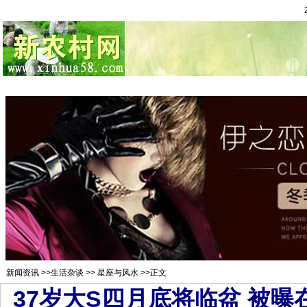
总站首页
招聘求职
村官注册
新闻资讯
二手市场
农村金
新闻资讯
>>
生活杂谈
>>
星座与风水
>>正文
37岁大S四月底将临盆 被